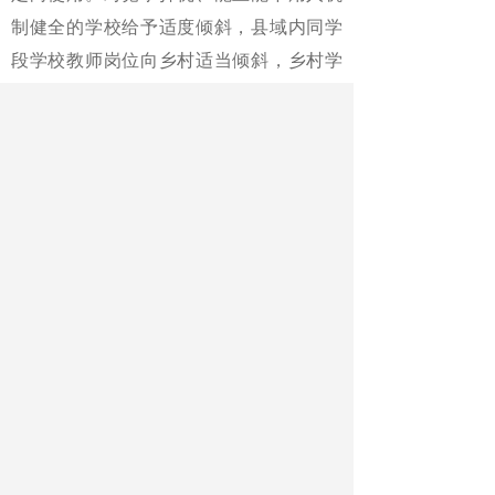
制健全的学校给予适度倾斜，县域内同学
段学校教师岗位向乡村适当倾斜，乡村学
校中高级教师岗位比例不低于当地城镇同
学段学校。
《中国教育报》2024年01月19日第3
版
版名：新闻·要闻
作者：记者 周洪松
最新文章
相关文章