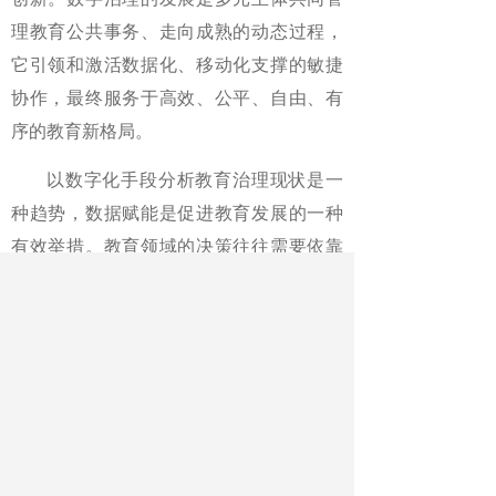
理教育公共事务、走向成熟的动态过程，
它引领和激活数据化、移动化支撑的敏捷
协作，最终服务于高效、公平、自由、有
序的教育新格局。
以数字化手段分析教育治理现状是一
种趋势，数据赋能是促进教育发展的一种
有效举措。教育领域的决策往往需要依靠
经验和直觉，但这种方式容易受到主观偏
见的影响，而无法实现科学和客观的决
策。通过教育数据治理，可以将教育决策
的依据转向实证数据，从而使决策更加科
学、客观和有效。
（本报见习记者郑翅采访整理）