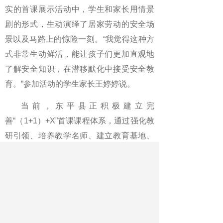
实的首课展示活动中，学生和家长用情景
剧的形式，生动演绎了居家劳动的安全场
景以及马路上的惊险一刻。“我觉得这种方
式非常生动鲜活，能让孩子们更加直观地
了解安全知识，在潜移默化中接受安全教
育。”参加活动的学生家长王婷婷说。
当前，东平县正积极建立完
善“（1+1）+X”首课课程体系，通过强化教
研引领、培养教学名师、建立教育基地、
建设精品资源库等多种措施，不断强化学
科骨干教师统领，全体教师、家长、学生
广泛参与，形成“人人讲、科科讲、天天
讲”的浓厚氛围。
“我们还将深入推进思政首课和安全教