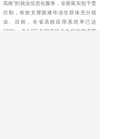
高效”的就业信息化服务，全面落实包干责
任制，有效支撑困难毕业生群体充分就
业。目前，全省高校应用系统率已达
100%，为1.9万名困难毕业生提供精准帮
扶5.8万次。
除了政策赋能，黑龙江十分注重挖掘
资源，强化岗位供给。雒文虎指出，持续
深入开展“访企拓岗专项行动”，瞄准黑龙江
省“4567”现代化产业体系，长三角、大湾
区、京津冀等重点地区开源拓岗，重点关
注落实率低的院系和专业，确保高质量完
成“3个100，1个35”目标任务。积极发挥校
园招聘主渠道作用，深入开展“万企进校
园”“就业促进周”等活动，加大民营企业、
中小企业进校招聘推介力度。黑龙江将公