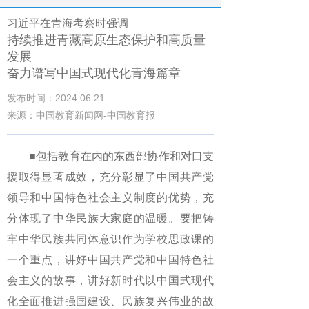
习近平在青海考察时强调
持续推进青藏高原生态保护和高质量
发展
奋力谱写中国式现代化青海篇章
发布时间：2024.06.21
来源：中国教育新闻网-中国教育报
■包括教育在内的东西部协作和对口支
援取得显著成效，充分彰显了中国共产党
领导和中国特色社会主义制度的优势，充
分体现了中华民族大家庭的温暖。要把铸
牢中华民族共同体意识作为学校思政课的
一个重点，讲好中国共产党和中国特色社
会主义的故事，讲好新时代以中国式现代
化全面推进强国建设、民族复兴伟业的故