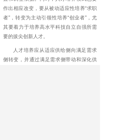
作出相应改变，要从被动适应性培养“求职
者”，转变为主动引领性培养“创业者”，尤
其要着力于培养高水平科技自立自强所需
要的拔尖创新人才。
人才培养应从适应供给侧向满足需求
侧转变，并通过满足需求侧带动和深化供
给侧结构性改革，进而不断完善高校人才
自主培养机制。高校应充分发挥在基础研
究方面的优势，将国家急需和国家重大战
略领域科学研究与科技创新人才培养紧密
结合，引领学科专业设置、人才培养模式
变革，提升高层次创新人才自主培养能
力。高校可通过积极牵头参与全国重点实
验室建设、大力支持参与国家科研机构建