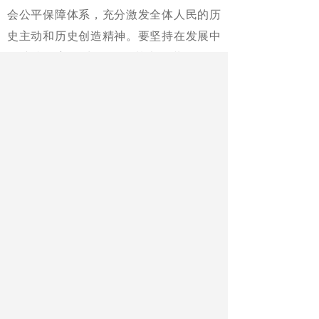
会公平保障体系，充分激发全体人民的历
史主动和历史创造精神。要坚持在发展中
保障和改善民生，健全基本公共服务体
系，努力缩小城乡差距、地区差距、收入
差距，推动全体人民共同富裕不断取得更
为明显的实质性进展。
要推进高水平对外开放，维护国家主
权、安全、发展利益。我们要实行更加积
极主动的开放战略，优化区域开放布局，
稳步扩大制度型开放，推动共建“一带一
路”高质量发展，在和平发展、合作共赢中
不断拓展中国式现代化的广度和深度。要
贯彻总体国家安全观，统筹开放和安全，
增强在对外开放中维护国家安全的本领。