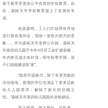
孩子都享受更加公平优质的学前教育。自
此，嘉峪关市学前教育驶上了发展快车
道。
机器轰鸣，工人们忙碌而有序地
进行着各项作业，现场一派热火朝天的景
象……作为嘉峪关市老牌公办园，嘉峪关
市第四幼儿园于今年4月开工改扩建新楼，
年内将完成主体封顶，明年秋季学期，孩
子们就能搬进新“家”。
“园所升级换代，除了有更宽敞的
活动场地，新增的学位也满足了更多适龄
幼儿入园需求，解除了家长的后顾之
忧。”嘉峪关市第四幼儿园园长张银娣说。
民之所望，政之所向。近年来，