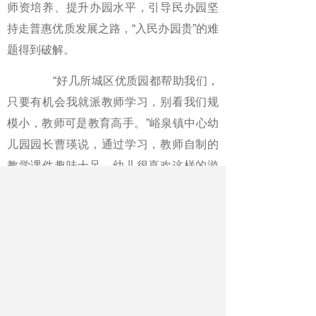
师资培养、提升办园水平，引导民办园坚
持走普惠优质发展之路，“入民办园贵”的难
题得到破解。
“好几所城区优质园都帮助我们，
只要有机会我就派教师学习，别看我们规
模小，教师可是教育高手。”峪泉镇中心幼
儿园园长曹瑛说，通过学习，教师自制的
教学课件趣味十足，幼儿很喜欢这样的游
戏互动。
开启“强师”行动，师资水平全面
提档
推进“幼有所育”迈向“幼有善育”，
师资是关键。嘉峪关市聚焦关键力量，开
启多项学前教育“强师”行动。2020年以