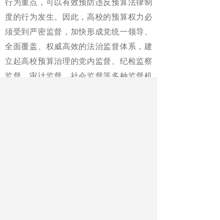
行为重点，可以有效预防违反预算法律制
度的行为发生。因此，高校的预算权力必
须受到严密监督，加快形成党统一领导、
全面覆盖、权威高效的法治监督体系，建
立起高校预算治理的党内监督、纪检监察
监督、审计监督、社会监督等多种监督机
制全面高效的协同监督体系。
切实保障。政府应积极推进预算
管理一体化系统的升级，为高校预算治理
法治建设提供指导和技术支撑。高校主管
部门要建立起对高校预算管理人员培训机
制，将涉及预算的政策、技术等及时传递
给高校并指导高校准确使用。高校应建立
校领导、预算管理人员、各部门负责人、
内审内控机构相关人员等主要预算治理主