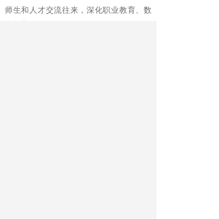
师生和人才交流往来，深化职业教育、数
字教育、语言教学等合作进行交流。
中国驻德国大使邓洪波出席有关
活动。
《中国教育报》2024年12月09日 第
02版
版名：新闻·要闻
作者：记者 焦新
最新文章
相关文章