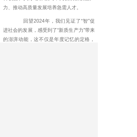
力、推动高质量发展培养急需人才。
回望2024年，我们见证了“智”促
进社会的发展，感受到了“新质生产力”带来
的澎湃动能，这不仅是年度记忆的定格，
更是未来方向的指引。让我们以“质”为帆，
以“智”为能，驾驭时代的巨轮破浪前行，驶
向更加辉煌的彼岸。
（作者系北京服装学院马克思主
义学院教授、副院长）
《中国教育报》2024年12月25日 第
02版
版名：评论·时评