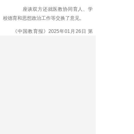
座谈双方还就医教协同育人、学
校德育和思想政治工作等交换了意见。
《中国教育报》2025年01月26日 第
01版
版名：要闻
作者：记者 林焕新
最新文章
相关文章
广西构建受灾地区学子资助“防护网”