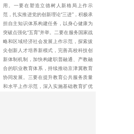
用。一要在塑造立德树人新格局上作示
范，扎实推进党的创新理论“三进”，积极承
担自主知识体系构建任务，以身心健康为
突破点强化“五育”并举。二要在服务国家战
略和区域经济社会发展上作示范，探索拔
尖创新人才培养新模式，完善高校科技创
新体制机制，加快构建职普融通、产教融
合的职业教育体系，持续推动京津冀教育
协同发展。三要在提升教育公共服务质量
和水平上作示范，深入实施基础教育扩优
提质行动，以“双减”助力基础教育优化发展
生态，推动数字技术与教育教学深度融
合，加快建设高素质专业化教师队伍。四
要在推动教育深化改革扩大开放上作示
范，加强改革系统集成，抓好试点先行，