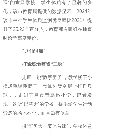
课”的宜昌学校，学生体质有了显著的变
化，该市教育局提供的数据显示，2024年
该市中小学生体质监测优良率比2021年提
升了25.22个百分点，教育部专家组在抽查
时给予高度评价。
“八仙过海”
打通场地师资“二脉”
走廊上跳“数字房子”，教学楼下小
操场跳绳踢毽子，食堂外架空层上打乒乓
球……走进宜昌市青岛路小学，记者发
现，这所“巴掌大”的学校，提供给学生运动
锻炼的场地不少，而且颇有创意。
推行“每天一节体育课”，学校体育