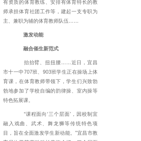
有资质的体育教练、安排有体育特长的教
师承担体育社团工作等，建起一支专职为
主、兼职为辅的体育教师队伍……
激发动能
融合催生新范式
抬抬臂、扭扭腰……近日，宜昌
市十一中707班、903班学生正在操场上体
育课，在体育教师带领下，学生们兴致勃
勃地参加了学校自编的韵律操、室内操等
特色拓展课。
“课程面向‘三个层面’，因校制宜
融入戏曲、武术、舞龙狮等传统特色项
目，旨在全面激发学生新动能。”宜昌市教