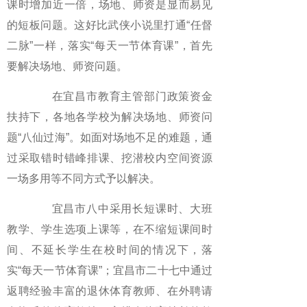
课时增加近一倍，场地、师资是显而易见
的短板问题。这好比武侠小说里打通“任督
二脉”一样，落实“每天一节体育课”，首先
要解决场地、师资问题。
在宜昌市教育主管部门政策资金
扶持下，各地各学校为解决场地、师资问
题“八仙过海”。如面对场地不足的难题，通
过采取错时错峰排课、挖潜校内空间资源
一场多用等不同方式予以解决。
宜昌市八中采用长短课时、大班
教学、学生选项上课等，在不缩短课间时
间、不延长学生在校时间的情况下，落
实“每天一节体育课”；宜昌市二十七中通过
返聘经验丰富的退休体育教师、在外聘请