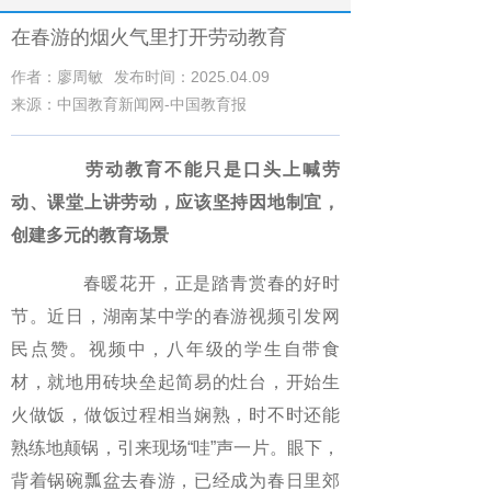
在春游的烟火气里打开劳动教育
作者：廖周敏
发布时间：2025.04.09
来源：中国教育新闻网-中国教育报
劳动教育不能只是口头上喊劳
动、课堂上讲劳动，应该坚持因地制宜，
创建多元的教育场景
春暖花开，正是踏青赏春的好时
节。近日，湖南某中学的春游视频引发网
民点赞。视频中，八年级的学生自带食
材，就地用砖块垒起简易的灶台，开始生
火做饭，做饭过程相当娴熟，时不时还能
熟练地颠锅，引来现场“哇”声一片。眼下，
背着锅碗瓢盆去春游，已经成为春日里郊