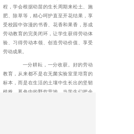
程，学会根据幼苗的生长周期来松土、施
肥、除草等，精心呵护直至开花结果，享
受校园中弥漫的书香、花香和果香，形成
劳动教育的完美闭环，让学生获得劳动体
验、习得劳动本领、创造劳动价值、享受
劳动成果。
一分耕耘，一分收获。好的劳动
教育，从来都不是在无菌实验室里培育的
标本，而是在生活的土壤中生长出的坚韧
植株。暮色中的野炊营地，当学生们把余
烬埋进土坑，将垃圾分类装袋，这些细微
处的劳动自觉，比任何说教都更有力量。
只有这样，才能真正做到让孩子们在躬身
实践中收获成长，让青春在辛勤劳动中绽