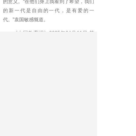
的意义。“在他们身上我看到了希望，我们
的新一代是自由的一代，是有爱的一
代。”袁国敏感慨道。
《中国教育报》2025年04月11日 第
03版
版名：新闻·要闻
作者：本报记者 张欣
最新文章
相关文章
当运动在校园成为日常