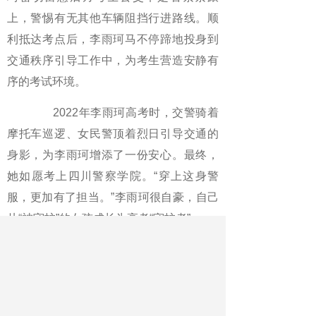
上，警惕有无其他车辆阻挡行进路线。顺
利抵达考点后，李雨珂马不停蹄地投身到
交通秩序引导工作中，为考生营造安静有
序的考试环境。
2022年李雨珂高考时，交警骑着
摩托车巡逻、女民警顶着烈日引导交通的
身影，为李雨珂增添了一份安心。最终，
她如愿考上四川警察学院。“穿上这身警
服，更加有了担当。”李雨珂很自豪，自己
从“被守护”的女孩成长为高考“守护者”。
高考，是关于梦想的故事。这条
追梦路上，力量传递着。
在广西南宁，南宁白马公共交通