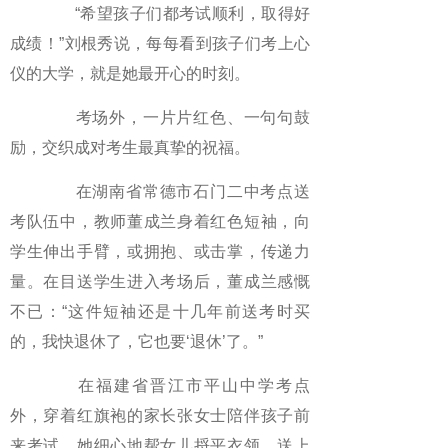
“希望孩子们都考试顺利，取得好
成绩！”刘根秀说，每每看到孩子们考上心
仪的大学，就是她最开心的时刻。
考场外，一片片红色、一句句鼓
励，交织成对考生最真挚的祝福。
在湖南省常德市石门二中考点送
考队伍中，教师董成兰身着红色短袖，向
学生伸出手臂，或拥抱、或击掌，传递力
量。在目送学生进入考场后，董成兰感慨
不已：“这件短袖还是十几年前送考时买
的，我快退休了，它也要‘退休’了。”
在福建省晋江市平山中学考点
外，穿着红旗袍的家长张女士陪伴孩子前
来考试。她细心地帮女儿捋平衣领，送上