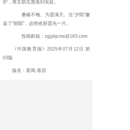
护，将互助互惠落到实处。
桑榆不晚、为霞满天。当“夕阳”邂
逅了“朝阳”，必然收获霞光一片。
投稿邮箱：zgjybjcxw@163.com
《中国教育报》2025年07月12日 第
03版
版名：新闻·基层
作者：郑亚博
最新文章
相关文章