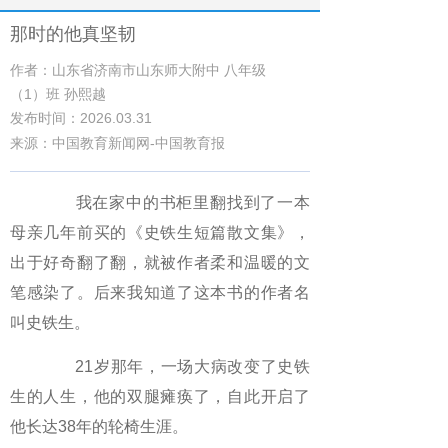
那时的他真坚韧
作者：山东省济南市山东师大附中 八年级
（1）班 孙熙越
发布时间：2026.03.31
来源：中国教育新闻网-中国教育报
我在家中的书柜里翻找到了一本
母亲几年前买的《史铁生短篇散文集》，
出于好奇翻了翻，就被作者柔和温暖的文
笔感染了。后来我知道了这本书的作者名
叫史铁生。
21岁那年，一场大病改变了史铁
生的人生，他的双腿瘫痪了，自此开启了
他长达38年的轮椅生涯。