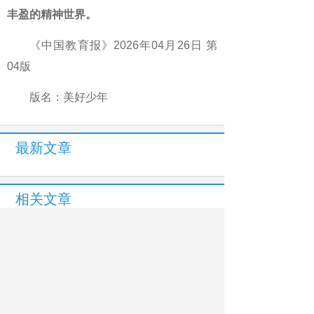
丰盈的精神世界。
《中国教育报》2026年04月26日 第
04版
版名：美好少年
最新文章
相关文章
纵横齐发力 县中“强筋骨”
“黄老师”变身“黄副总”
坐下歇歇，感受教育的温度