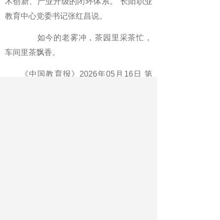
术创新、产业升级的闭环体系。”长阳职业
教育中心党委书记张红昌说。
如今的老雾冲，茶园里采茶忙，
车间里茶飘香。
《中国教育报》2026年05月16日 第
03版
版名：新闻·基层
作者：本报记者 程墨 通讯员 田亚敏
黄亮 赵俊丽
最新文章
相关文章