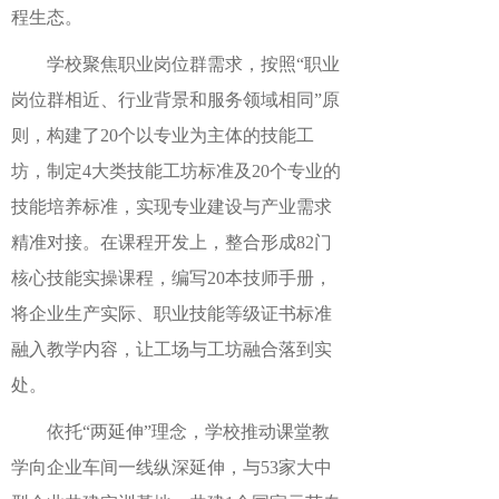
程生态。
学校聚焦职业岗位群需求，按
照
“职业
岗位群相近、行业背景和服务领域相同”
原
则，构建了
20
个
以
专业为主体的技能工
坊，制定
4
大类技能工坊标准及
20
个专业的
技能培养标准，实现专业建设与产业需求
精准对接。在课程开发上，整合形成
82
门
核心技能实操课程，编写
20
本技师手册，
将企业生产实际、职业技能等级证书标准
融入教学内容，让
工场与工坊融合
落到实
处。
依托
“两延伸”
理念，学校推动
课堂教
学向企业车间一线纵深延伸
，与
53
家大中