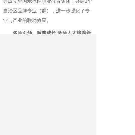
导成立全国示范性职业教育集团，共建
2
个
自治区品牌专业（群），进一步强化了专
业与产业的联动效应。
名师引领
、
赋能成长
激活人才培养新
引擎
高素质师资队伍是
“五融三通两延
伸”
产教一体新质技能人才培养体系落地的
核心保障。
学校通过多元培养机制，打造
了一支技能过硬、层次分明的教师队伍，
为产教融合提供坚实支撑。
学校以
产业学院、技能大师工作室与
名师成长工作室
为平台，推动教师在实践
中提升素养。通过
企业车间实践
和
课堂教