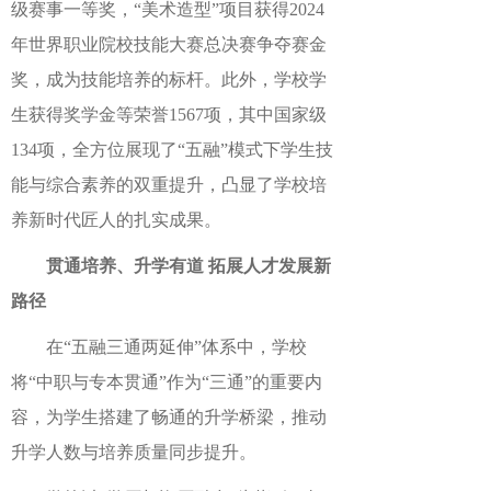
级
赛事
一等奖，
“美术造型”项目获得2024
年世界职业院校技能大赛总决赛争夺赛金
奖，
成为技能培养的标杆。此外，
学校
学
生
获得
奖学金等荣誉
1567项
，其中国家级
134
项，全方位展现了
“五融”
模式下学生技
能与综合素养的双重提升，凸显了学校培
养新时代
匠人
的扎实成果。
贯通培养、升学有道 拓展人才发展新
路径
在
“五融三通两延伸”
体系中，
学校
将
“中职与专本贯通”
作为
“三通”
的重要内
容，为学生搭建了畅通的升学桥梁，推动
升学人数与培养质量同步提升。