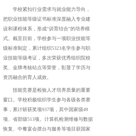
学校紧扣行业需求与就业能力导向，
把职业技能等级证书标准深度融入专业建
设和课程体系，形成
“训育结合”的培养模
式。截至目前，学校参与一
项职业技能等
级标准制定，累计组织
5323
名学生参与职
业技能等级考证，多次荣获
优秀组织院校
奖
、
金牌考核站点
等荣誉，彰显了
学历与
资历融合
的育人成效。
技能竞赛是检验人才培养质量的重要
窗口。学校积极组织学生参与各级各类赛
事，累计斩获奖项
937
项，其中国家级
49
项、省部级
513
项。
计算机检测维修与数据
恢复、中餐宴会摆台与服务
等项目
获
国家