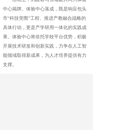
中心揭牌。
体验中心落成，
既是响应包头
市
“
科技突围
”
工程、推进
产教融合
战略的
具体行动，更是
产学研用
一体化的
实践
成
果
。
体验中心
将
依托学校
平台优势，
积极
开展技术研发和创新实践，力争在人工智
能领域取得
新
成果，为人才培养提供有力
支撑。
强脑科技体验中心的
入驻，为
学
校
大
学生创业园的发展注入了强劲的创新活
力。
包头师范
学院
将以
本次活动
为契机，
持续深化
校政企
合作，力争实现教育链、
人才链与产业链的深度衔接，为区域经济
社会发展注入新动能。