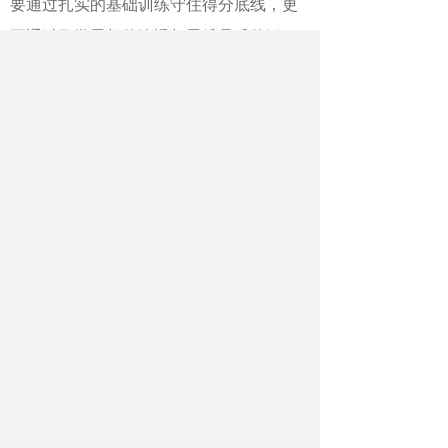
要通过扎实的基础训练守住得分底线，更
要通过数学思想的渗透与思维品质的锤
炼，提升应对创新题型的能力。
本次
讲座
既贴合高考命题逻辑，又具备极强的实操
性，为师生破解导数难点、提升数学核心
素养提供了清晰指引。
作者：何生祖
最新文章
相关文章
又是北大数院07级！苏炜杰获2026年度考
普斯奖 与王虹、邓煜为同学