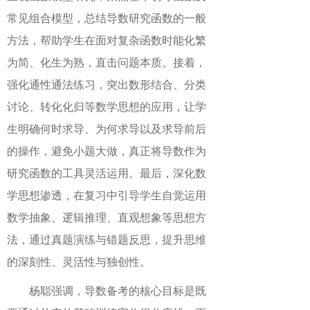
常见组合模型，总结导数研究函数的一般
方法
，
帮助学生在面对复杂函数时能化繁
为简、化生为熟，直击问题本质。
接着
，
强化通性通法练习，突出数形结合、分类
讨论、转化化归等数学思想的应用
，
让学
生明确
何时求导、为何求导
以及
求导前后
的操作
，避免小题大做，真正将导数作为
研究函数的工具灵活运用。
最后
，
深化数
学思想渗透，在复习中引导学生自觉运用
数学抽象、逻辑推理、直观想象等思想方
法，通过真题演练与错题反思，提升思维
的深刻性、灵活性与独创性。
杨聪强调，导数备考的核心目标是既