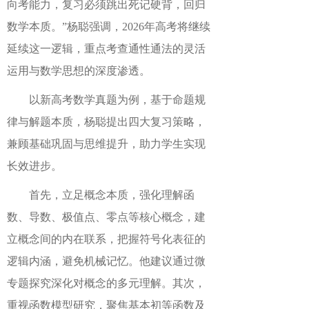
向考能力，
复习必须跳出死记硬背，回归
数学本质。
”杨聪强调，2026年高考将继续
延续这一逻辑，重点考查通性通法的灵活
运用与数学思想的深度渗透。
以
新高考数学
真题为例，基于命题规
律与解题本质，杨聪提出四大复习策略，
兼顾基础巩固与思维提升，助力学生实现
长效进步。
首先
，
立足概念本质，强化
理解
函
数、导数、极值点、零点等核心概念
，建
立概念间的内在联系，把握符号化表征的
逻辑内涵，避免机械记忆。他建议通过微
专题探究深化对概念的多元理解。
其次
，
重视函数模型研究，聚焦基本初等函数及