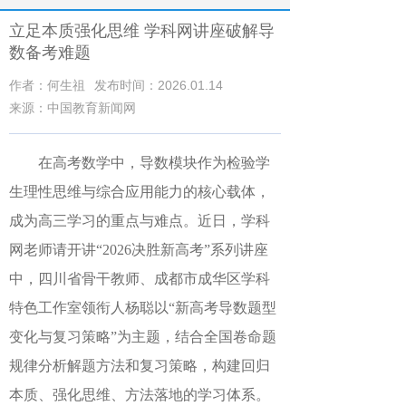
立足本质强化思维 学科网讲座破解导
数备考难题
作者：何生祖
发布时间：2026.01.14
来源：中国教育新闻网
在高考数学中，导数模块作为检验学
生理性思维与综合应用能力的核心载体
，
成为高三
学习
的重点与难点。近日，
学科
网老师请开讲
“2026决胜新高考”系列
讲座
中，
四川省骨干教师、成都市成华区学科
特色工作室领衔人
杨聪
以
“新高考导数题型
变化与复习策略”
为主题，结合
全国卷
命题
规律
分析
解题方法
和
复习策略，构建
回归
本质、强化思维、方法落地的
学习
体系。