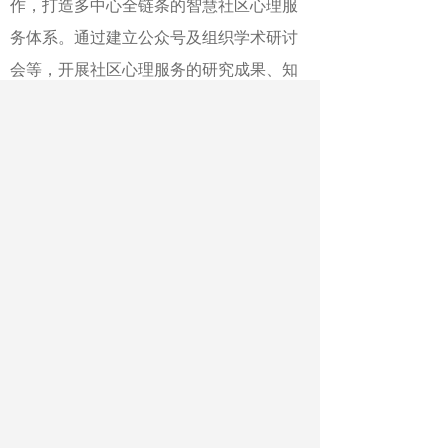
作，打造多中心全链条的智慧社区心理服
务体系。通过建立公众号及组织学术研讨
会等，开展社区心理服务的研究成果、知
识技能、优秀案例、工作经验等方面的交
流沟通，组建社区心理服务团队，承接政
府委托的社区心理服务事项，深入社区进
行科普宣传、心理援助、咨询辅导等工
作。
在大会主题报告环节，来自中国科学
院心理研究所、国家康复辅具研究中心、
中国政法大学、清华大学、陕西师范大
学、西南大学、北京回龙观医院等单位的
专家分别围绕“新时代的心理需求与社区心
理服务”“学生情绪韧性发展与培育”“社区心