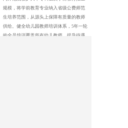
规模，将学前教育专业纳入省级公费师范
生培养范围，从源头上保障有质量的教师
供给。健全幼儿园教师培训体系，5年一轮
的全员培训覆盖所有幼儿教师。提升待遇
保障水平。定期专项督查幼儿教师工资福
利待遇保障情况，所有乡村幼儿教师每月
可享受人均不低于400元的生活补助，幼教
师资的稳定性和职业幸福感持续提升。
作者：张欣 欧媚
最新文章
相关文章