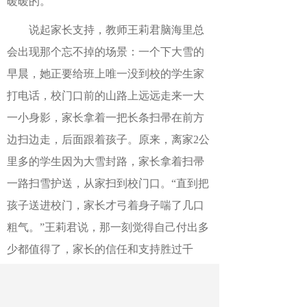
暖暖的。
说起家长支持，教师王莉君脑海里总
会出现那个忘不掉的场景：一个下大雪的
早晨，她正要给班上唯一没到校的学生家
打电话，校门口前的山路上远远走来一大
一小身影，家长拿着一把长条扫帚在前方
边扫边走，后面跟着孩子。原来，离家2公
里多的学生因为大雪封路，家长拿着扫帚
一路扫雪护送，从家扫到校门口。“直到把
孩子送进校门，家长才弓着身子喘了几口
粗气。”王莉君说，那一刻觉得自己付出多
少都值得了，家长的信任和支持胜过千
金。
截至目前，合作市共有258名特岗教