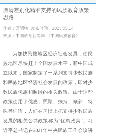
厘清差别化精准支持的民族教育政策
思路
作者：万明钢
发布时间：2023.09.14
来源：中国教育新闻网-《中国民族教育》
为加快民族地区经济社会发展，使民
族地区尽快赶上全国发展水平，新中国成
立以来，国家制定了一系列支持少数民族
和民族地区经济社会发展的政策，即对少
数民族优惠和照顾的相关政策。由于这些
政策使用了优惠、照顾、扶持、倾斜、特
殊等词语，人们在习惯上把支持少数民族
发展的相关公共政策称为
“优惠政策”。习
近平总书记在2021年中央民族工作会议讲