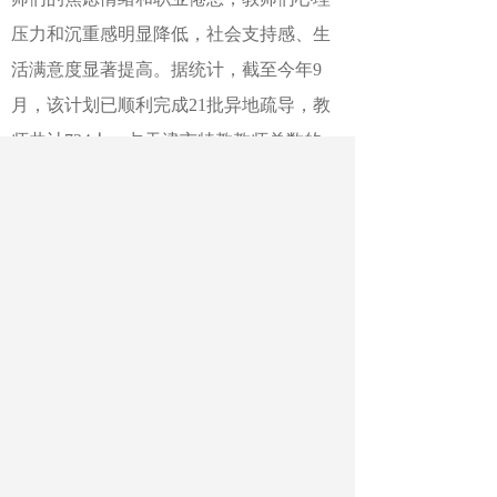
压力和沉重感明显降低，社会支持感、生
活满意度显著提高。据统计，截至今年9
月，该计划已顺利完成21批异地疏导，教
师共计724人，占天津市特教教师总数的
90.5%；开展心理讲座和团体辅导等本地化
心理服务活动125场；本地化个体访谈人数
402人，异地个体访谈人数406人；个体心
理咨询40次；开展人格特征、生活满意
度、社会支持、正负情绪等心理健康评
估，测评覆盖率100%。
作者：徐德明
最新文章