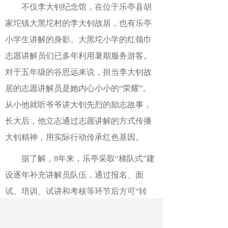
不仅李大钊纪念馆，在位于乐亭县胡
家坨镇大黑坨村的李大钊故居，也有乐亭
小学生讲解的身影。大黑坨小学的红领巾
志愿讲解员们已多年利用暑期服务游客。
对于五年级的谷思远来说，担当李大钊故
居的志愿讲解员是她内心小小的“荣耀”。
从小他就听爷爷讲大钊先烈的励志故事，
长大后，他立志通过志愿讲解的方式传播
大钊精神，用实际行动传承红色基因。
据了解，8年来，乐亭采取“梯队式”建
设逐年补充讲解员队伍，通过报名、面
试、培训、试讲和考核等环节后方可“转
正”上岗。截至目前，乐亭在册的红领巾志
愿讲解员达420名。历届红领巾志愿讲解员