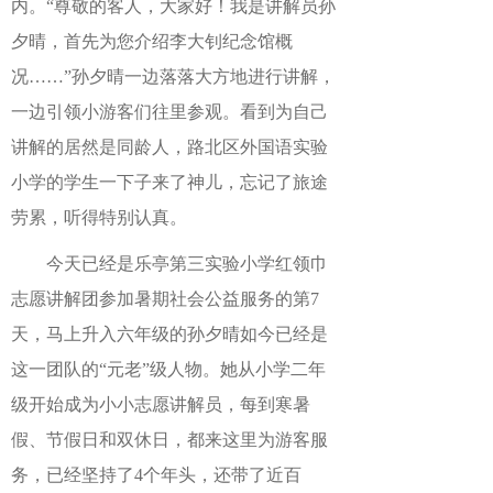
内。“尊敬的客人，大家好！我是讲解员孙
夕晴，首先为您介绍李大钊纪念馆概
况……”孙夕晴一边落落大方地进行讲解，
一边引领小游客们往里参观。看到为自己
讲解的居然是同龄人，路北区外国语实验
小学的学生一下子来了神儿，忘记了旅途
劳累，听得特别认真。
今天已经是乐亭
第三实验小学
红领巾
志愿讲解团参加暑期社会公益服务的第7
天，马上升入六年级的孙夕晴如今已经是
这一团队的“元老”级人物。她从小学二年
级开始成为小小志愿讲解员，每到寒暑
假、节假日和双休日，都来这里为游客服
务，已经坚持了4个年头，还带了近百