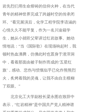
岩先烈们用生命熔铸的信仰火种，在当代
青年的精神世界完成了跨越时空的传承闭
环。”看完展演后，化学工程学院李语涵的
心情久久不能平复，作为一名川渝籍学
生，她从小就听父辈讲过红岩故事。她动
情地说：“当《国际歌》
在现
场响起时，我
顿时热血沸腾
，仿佛此时也置身于渣滓洞
中，看着那面由被子制
作而成的‘五星红
旗’，
感动、
悲伤与愤慨似乎已化作熊熊烈
火，炙烤着我的灵魂，让我不由自主模糊
了双眼。”
北京化工大学副校长梁永图在致辞中
表示，“红岩精神”是中国共产党人精神谱