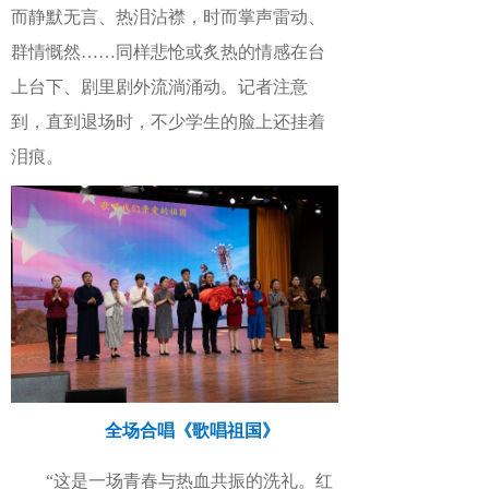
而静默无言、热泪沾襟，时而掌声雷动、
群情慨然……同样悲怆或炙热的情感在台
上台下、剧里剧外流淌涌动。记者注意
到，直到退场时，不少学生的脸上还挂着
泪痕。
全场合唱《歌唱祖国》
“这是一场青春与热血共振的洗礼。红