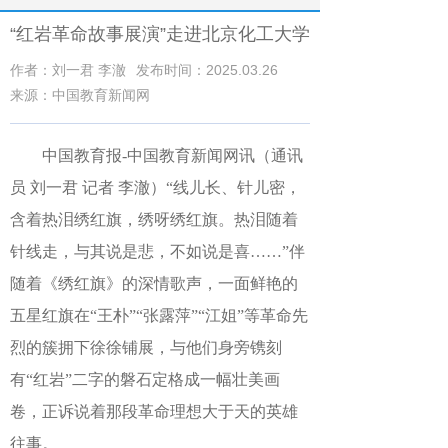
“红岩革命故事展演”走进北京化工大学
作者：刘一君 李澈
发布时间：2025.03.26
来源：中国教育新闻网
中国教育报-中国教育新闻网讯（通讯
员 刘一君
记者 李澈
）
“线儿长、针儿密，
含着热泪绣红旗，
绣呀绣红旗。热泪随着
针线走，与其说是悲，不如说是喜……”伴
随着《绣红旗》的深情歌声，一面鲜艳的
五星红旗在“王朴”“张露萍”“江姐”等革命先
烈的簇拥下徐徐铺展，与他们身旁镌刻
有“红岩”二字的磐石定格成一幅壮美画
卷，正诉说着那段革命理想大于天的英雄
往事。