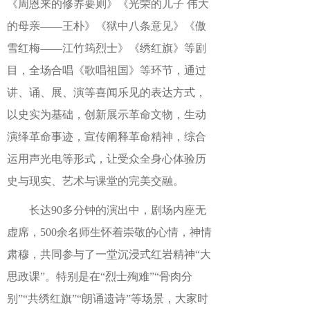
《周恩来的修养要则》《光荣的儿子
伟大
的母亲
——王朴
》《狱中八条意见》《傲
雪红梅
——
江竹筠烈士》《绣红旗》等剧
目
，全场合唱《歌唱祖国》等环节，通过
讲、诵、展、演等喜闻乐见的表达方式，
以史实为基础，创新展示革命文物，生动
演绎革命事迹，宣传阐释革命精神，综合
运用声光电等形式，让受众全身心体验历
史与现实、艺术与课堂的完美交融。
长达9
0
多分钟的演出中，剧场内座无
虚席，5
00
余名师
生
怀着
崇敬
的心情，
神情
肃穆，共同参与了一堂沉浸式红岩精神“大
思政课”。特别是在“烈士殉难”“骨肉分
别”“共绣红旗”“朗诵遗诗”等场景，大家时