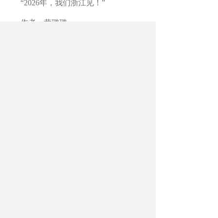
“2026年，我们浙江见！”
作者：黄璐璐
最新文章
相关文章
重建数智化教学中消失的“附近”
张祖涛代表：加速培养具身智能与AI领域
科学家
深圳龙华：数智赋能课程育优才
中国信息协会教育分会第三次成员代表大
会暨AI重塑未来教育论坛在京召开