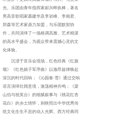
光。乐团由青年指挥家郝兴晔执棒，著名
男高音歌唱家聂建华及李岩峰、李相君、
郑森等艺术家鼎力加盟，与乐团默契协
作，共同演绎了一场格调高雅、艺术精湛
的高水平盛会，为观众带来震撼心灵的文
化体验。
沉浸于音乐会现场，红色经典《红旗
颂》《红色娘子军序曲》以激昂旋律唤起
深沉的时代回响；《沁园春·雪》通过交响
语言演绎壮阔意境，激荡精神共鸣；《梁
山伯与祝英台》的细腻叙事与《桃花红杏
花白》的乡土情怀，则映照出中华优秀传
统文化生生不息的动人光辉。西方经典同