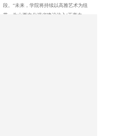
段。“未来，学院将持续以高雅艺术为纽
带，为山西文化强省建设注入‘工商力
量’。”
作者：苏峰 刘秀丽
最新文章
相关文章
云南双柏县：防溺水力量下沉到一线
邢台学院：美育实践走进乡村
听峥嵘，画军魂