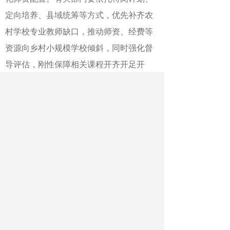
定向培养、县域统筹等方式，优先补齐农
村学校专业教师缺口，推动师资、经费等
资源向乡村小规模学校倾斜，同时强化督
导评估，刚性保障相关课程开齐开足开
好。
教育均衡，不能仅看硬件，更要看师
资、课程与育人理念等“软件”。下力气补
齐短板，让每个农村孩子都享有优质教育
资源，才能真正筑牢教育公平的基石。
（中国教育报评论员 王家源）
作者：王家源