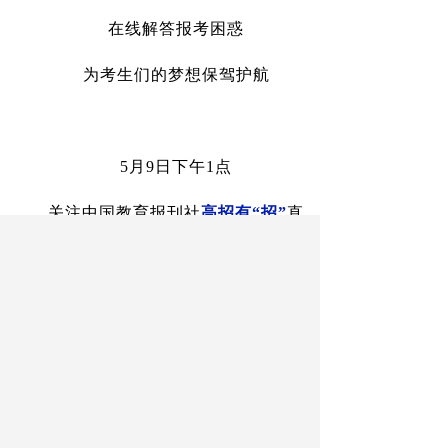
在线解答报考困惑
为考生们的梦想保驾护航
5
月
9
日下午
1
点
关注中国教育报刊社
高招有
“
招
”
直
播，
第
八
站，
中国石油大学（北京）
！