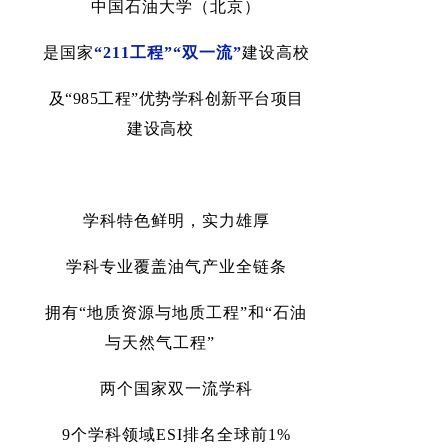
中国石油大学（北京）
是国家
“211
工程
”“
双一流
”
建设高校
及
“985
工程
”
优势学科创新平台
项目
建设高校
学
科特色鲜明，实力雄厚
学科专业覆盖油气产业全链条
拥有
“
地质资源与地质工程
”
和
“
石油
与天然气工程
”
两个国家双一流学科
9
个学科领域
ESI
排名全球前
1%