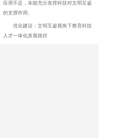
应用不足，未能充分发挥科技对文明互鉴
的支撑作用。
优化建议：文明互鉴视角下教育科技
人才一体化发展路径
留学教育：构建“双向均衡+深度融
合”的发展模式。
一是完善双向流动激励机制。
加大对中国学生赴“一带一路”共建国
家、发展中国家留学的支持力度，设立专
项奖学金、联合培养资助项目，鼓励学生
到多元文明场景中开展学习交流；深化与
海外高校的学分互认、学位互授合作，简
化学生双向流动的学籍管理、课程衔接流