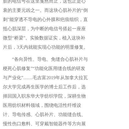
脏的电信号在这里戛然而止，这也正是心
衰的主要元凶之一。而这块心肌补片的“倒
刺”能穿透不导电的心外膜和疤痕组织，直
抵心肌深层，为中断的电信号搭起一座座
微型“桥梁”。实验数据证实，植入这块补
片后，3天内就能实现心功能的明显修复。
“各向异性、导电、免缝合心肌补片与
梗死心肌修复”“功能化医用缝合线的研发
与产业化”……毛吉富2019年从加拿大拉瓦
尔大学完成再生医学的博士后工作后，选
择回国入职东华大学纺织学院，深耕生物
医用纺织材料领域，围绕电活性纤维设
计、导电传感、心肌补片、功能缝合线、
慢性伤口敷料、可穿戴智能器件等方向展