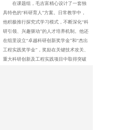
在课题组，毛吉富精心设计了一套独
具特色的“科研育人”方案。日常教学中，
他积极推行探究式学习模式，不断深化“科
研引领、兴趣驱动”的人才培养机制。他还
在组里设立“卓越科研创新奖学金”和“杰出
工程实践奖学金”，奖励在关键技术攻关、
重大科研创新及工程实践项目中取得突破
性成果的学生。
“生物医学与纺织会碰撞出无限的科研
火花，小到一根外科缝合线，大到人造血
管、心肌补片、输尿管支架……医工交叉
可以为人民生命大健康贡献无限可能。”毛
吉富说。（中国教育报-中国教育新闻网记
者 任朝霞 通讯员 朱一超）