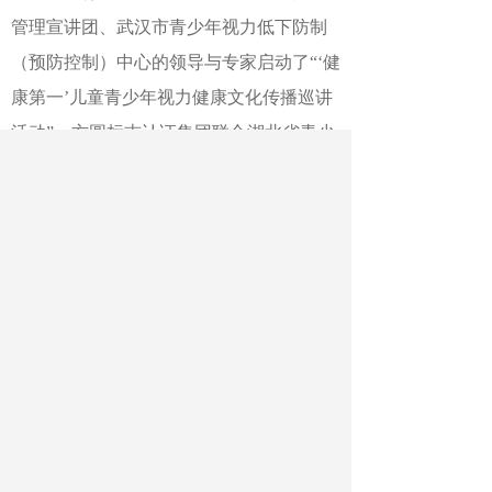
管理宣讲团、武汉市青少年视力低下防制
（预防控制）中心的领导与专家启动了
“‘健
康第一’儿童青少年视力健康文化传播巡讲
活动”。方圆标志认证集团联合湖北省青少
年视力健康管理技术指导中心启动了校园
学生视力健康管理基本公共服务技术能力
评价工作。
本次研讨会由华中科技大学主办，湖
北省预防医学会、武汉市教育科学研究院
体卫艺教研室协办，湖北省青少年视力健
康管理技术指导中心、湖北省预防医学会
视力健康管理专委会、武汉市青少年视力
低下防制（预防控制）中心承办。