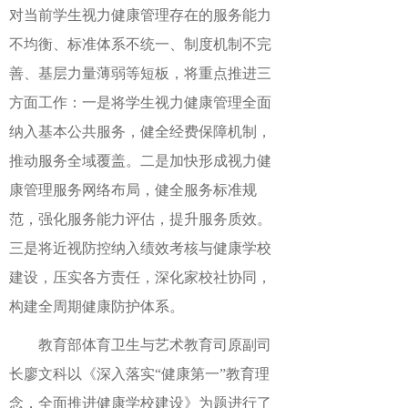
对当前学生视力健康管理存在的服务能力
不均衡
、
标准体系不统一
、
制度机制不完
善
、
基层力量薄弱等短板
，
将重点
推进
三
方面工作
：
一是将学生视力健康管理全面
纳入基本公共服务，健全经费保障
机制
，
推动服务全域
覆盖。二是加快形成
视力
健
康管理服务网络
布局
，健全服务标准规
范，强化服务能力评估，提升服务质效。
三是将近视防控纳入绩效考核与健康学校
建设，压实各方责任，
深化
家校社协同，
构建全周期健康防护体系。
教育部体育卫生与艺术教育司
原副司
长廖文科以《深入落实
“健康第一”教育理
念，全面推进健康学校建设》为题进行了