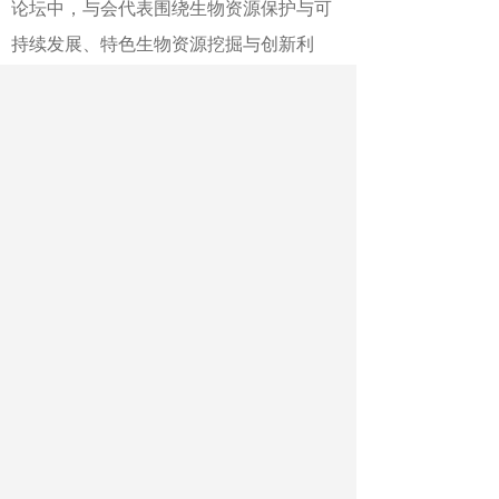
论坛中，与会代表围绕生物资源保护与可
持续发展、特色生物资源挖掘与创新利
用、食药同源与大健康科技等领域进行深
入探讨；青年科学家论坛和研究生学术论
坛为青年学者和学生提供了展示科研成
果、交流学术思想的宝贵平台。
会议期间，组委会还举办中国生物工
程学会生物资源专业委员会换届会议，为
一体推进生物资源领域教育科技人才事业
发展汇聚智慧力量。大会充分展现了生物
资源高值化利用与绿色转化的最新研究进
展与合作方向，通过多学科交叉研讨促进
了相关技术的落地与推广。
作者：尹晓军