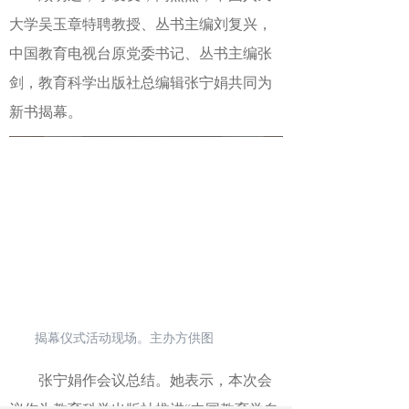
大学吴玉章特聘教授
、
丛书主编
刘复兴，
中国教育电视台原党委书记
、丛书主编张
剑，
教育科学出版社总编辑
张宁娟共同为
新书揭幕。
揭幕仪式活动现场。主办方供图
张宁娟
作会议
总结
。她表示
，
本次会