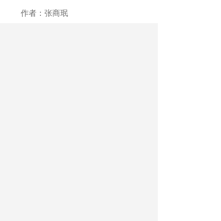
作者：张商珉
最新文章
相关文章
重庆永川：大学师生躬耕田间助农兴乡
黑龙江三江美术职业学院：艺术展示空间
为区域文化经济注入新动能
广西百色：以比赛促进职校教师提高专业
技能
2026年广东省职业教育活动周启动仪式举
行