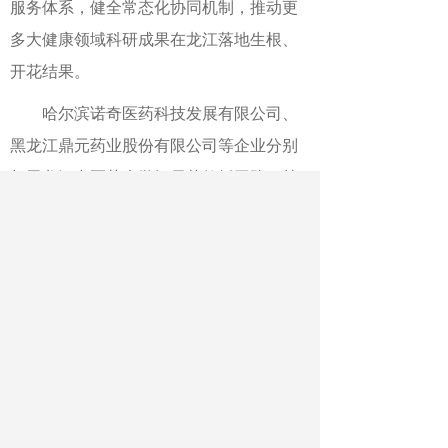
服务体系，健全常态化协同机制，推动更
多大健康领域科研成果在龙江落地生根、
开花结果。
哈尔滨诺奇医药科技发展有限公司、
黑龙江鼎元药业股份有限公司等企业分别
与黑龙江中医药大学阎雪莹教授团队、韩
晓亮讲师团队、周博副教授团队及哈尔滨
商业大学郎朗研究员团队、黑龙江省中医
药科学院霍金海研究员团队签订校企合作
协议。 签约仪式后，中医药膳文化推广成
果汇报及大健康科技成果推介会同步举
行，为后续校地校企合作筑牢基础。
作者：曹曦 李薇