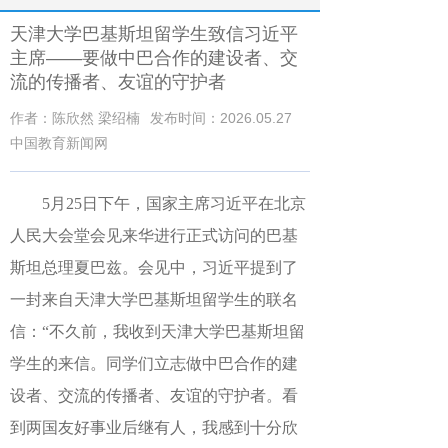
天津大学巴基斯坦留学生致信习近平
主席——要做中巴合作的建设者、交
流的传播者、友谊的守护者
作者：陈欣然 梁绍楠
发布时间：2026.05.27
中国教育新闻网
5月25日下午，国家主席习近平在北京
人民大会堂会见来华进行正式访问的巴基
斯坦总理夏巴兹。会见中，习近平提到了
一封来自天津大学巴基斯坦留学生的联名
信：“不久前，我收到天津大学巴基斯坦留
学生的来信。同学们立志做中巴合作的建
设者、交流的传播者、友谊的守护者。看
到两国友好事业后继有人，我感到十分欣