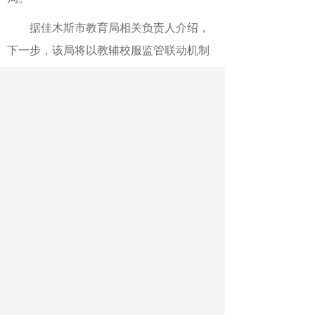
据佳木斯市教育局相关负责人介绍，
下一步，该局将以教辅校服监管联动机制
为牵引，健全教辅校服全流程管理监督体
系，推动各县（市、区）同步建立对应联
动机制，定期曝光典型违法违规案例，持
续净化校园周边市场环境，切实减轻学生
家长经济负担，以机制化、常态化监管守
护学生合法权益，办好教育民生实事。
作者：曹曦
最新文章