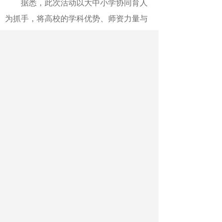
据悉，此次活动以大中小学协同育人
为抓手，将高校的学科优势、师资力量与
基础教育实践深度融合，成为“高校与基础
教育双向赋能”范式的一次全新探索。
作者：荆菁 徐亚萍 庞珂
最新文章
相关文章
邢台学院：美育实践走进乡村
梅兵同志任天津大学党委书记
南方医科大学：基础医学结出产业化应用