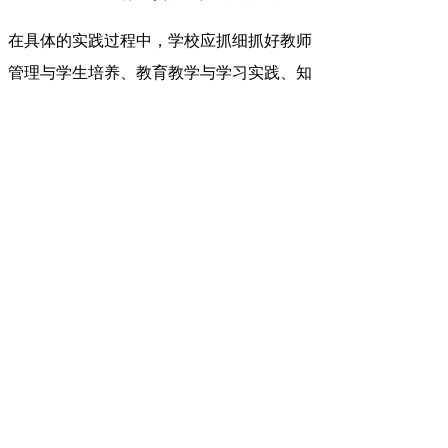
在具体的实践过程中，学校应抓细抓好教师
管理与学生培养、教育教学与学习实践、知
识传授与能力培养、良好语言环境营造与语
言使用风气养成等各方面工作。一方面，要
切实保证国家通用语言文字法在学校工作中
得到全面贯彻实施；另一方面，要在校园中
设置读书角，开展诵读经典、书法大赛等生
动活泼的活动，建设书香校园。学校要在
会、能、好、雅、美上下功夫，争做规范使
用国家通用语言文字的样板单位，努力成为
展示国家通用语言文字深厚内涵、文明力
量、文雅魅力的窗口单位。
教师要成为国家通用语言文字推广普及的实