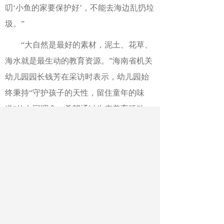
叨‘小鱼的家要保护好’，不能去海边乱扔垃
圾。”
“大自然是最好的素材，泥土、花草、
海水就是最生动的教育资源。”海南省机关
幼儿园园长钱芳在采访时表示，幼儿园始
终秉持“守护孩子的天性，留住童年的味
道”的办园理念，希望通过生态美育活动，
涵养孩子们的审美心灵、生态意识，让教
育在自然中发生，让孩子们在文化体验中
厚植家乡情怀。
作者：王柳芸 陈英
最新文章