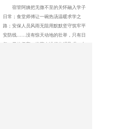
宿管阿姨把无微不至的关怀融入学子
日常；食堂师傅让一碗热汤温暖求学之
路；安保人员风雨无阻用默默坚守筑牢平
安防线……没有惊天动地的壮举，只有日
复一日的坚守，推荐人讲得热泪盈眶，台
下师生听得动容，阵阵掌声饱含着敬意与
感恩。
“他们默默无闻，始终照顾我们。往后
我一定会珍惜基层劳动者的辛劳付出，也
会把这份温暖带给身边所有人。用真诚和
善意回馈每一位劳动者。”同样是讲述者，
卓颖忆听完其他推荐人讲述的故事，深刻
体会到平凡岗位里的坚守与善意。