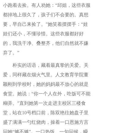
小跑着去捡。有人劝她：“邱姐，这些衣服
都掉地上很久了，孩子们不会要的。真想
要，早自己来捡了。”她笑着摆摆手：“娃
娃们还小，不懂珍惜。这些衣服都好好
的，我洗干净、叠整齐，他们自然就不嫌
弃了。”
朴实的话语，藏着最真挚的关爱。关
爱，同样藏在烟火气里。人文教育学院董
颖刚到学校时，她的妈妈最不放心的就是
食堂。她说：“你一个人在外，吃饭可不能
糊弄。”直到她第一次走进主校区三楼食
堂，站在10号档口前，陈双艳往她盘子里
盛了满满一勺红烧肉，操着一口恩施方言
问她“够不够”。一口热饭、一句问候，瞬