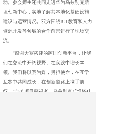
动。参会师生还共同走进华为乌兹别克斯
坦创新中心，实地了解其本地化基础设施
建设与运营情况。双方围绕ICT教育和人力
资源开发等领域的合作前景进行了现场交
流。
“感谢大赛搭建的跨国创新平台，让我
们在交流中开阔视野、在实践中增长本
领。我们将以赛为媒，勇担使命，在互学
互鉴中共同成长，在创新道路上携手前
行。”金奖项目获得者、乌兹别克斯坦塔什
干国立技术大学本科生西亚尔·阿卜利亚梅
托夫表示。
据悉，中国
—
中亚大学生创新创业大
赛自2025年启动以来，积极推进大学生创