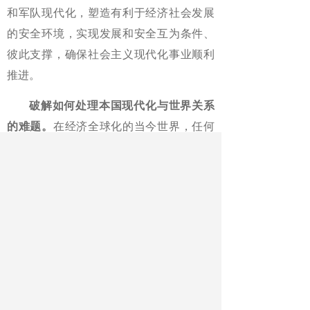
和军队现代化，塑造有利于经济社会发展
的安全环境，实现发展和安全互为条件、
彼此支撑，确保社会主义现代化事业顺利
推进。
破解如何处理本国现代化与世界关系
的难题。
在经济全球化的当今世界，任何
一个国家的现代化都不可能是孤立的行
为，它必然与世界发生联系。在如何正确
处理本国现代化与世界的关系问题上，一
些国家走过弯路，留下了深刻的历史教
训。有的将本民族的现代化与他国的现代
化视为此消彼长、你死我活的“零和博弈”关
系，走上了霸权主义、侵略扩张的道路；
有的把本国的现代化希望寄托在别人身